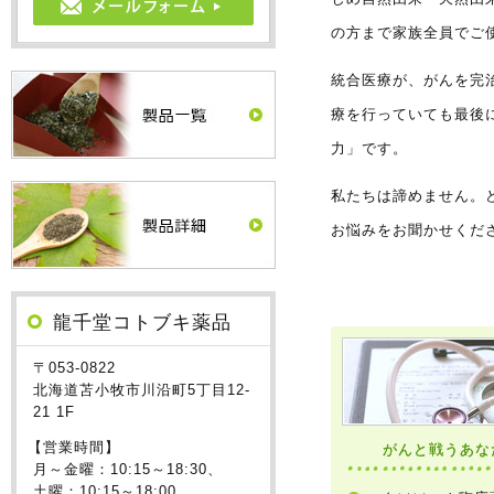
の方まで家族全員でご
統合医療が、がんを完
療を行っていても最後
力」です。
私たちは諦めません。
お悩みをお聞かせくだ
龍千堂コトブキ薬品
〒053-0822
北海道苫小牧市川沿町5丁目12-
21 1F
【営業時間】
がんと戦うあな
月～金曜：10:15～18:30、
土曜：10:15～18:00