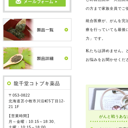
の方まで家族全員でご
統合医療が、がんを完
療を行っていても最後
力」です。
私たちは諦めません。
お悩みをお聞かせくだ
龍千堂コトブキ薬品
〒053-0822
北海道苫小牧市川沿町5丁目12-
21 1F
【営業時間】
がんと戦うあな
月～金曜：10:15～18:30、
土曜：10:15～18:00