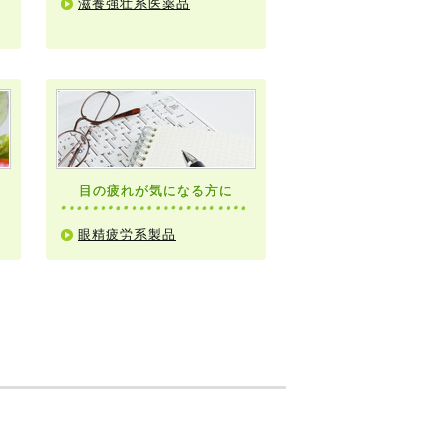
滋養強壮系医薬品
目の疲れが気になる方に
眼精疲労系製品