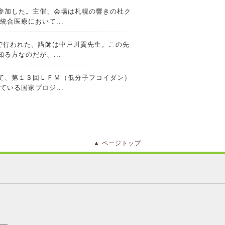
参加した。主催、会場は札幌の響きの杜ク
合医療において...
テーマ「がん治療の真実７」「龍千堂コト
で行われた。講師は中戸川貢先生。この先
る方なのだが、...
テーマ「がん治療の真実６」「龍千堂コト
て、第１３回ＬＦＭ（低分子フコイダン）
いる国家プロジ...
テーマ「がん治療の真実５」「龍千堂コト
eレポート）に家庭に広がる除草剤・殺虫剤
剤の危険...
テーマ「貧血について」「龍千堂コトブキ
イレウスができやすくなる。 〇大腸から
ページトップ
⇒細胞診をすれば...
ーマ「JCOE研修会」「龍千堂コトブキ
悪くなる。 〇免疫を上げて治すサプリメ
、免疫を急上昇さ...
テーマ「苫小牧樽前山神社へ」「龍千堂コ
接種勧奨の差し控え」を決定後は接種する
だまだいるような...
テーマ「医者の井戸端会議第１回カンファ