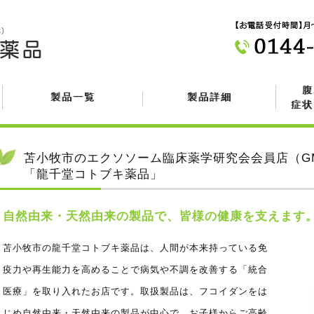
腹
製品一覧
製品詳細
症状
苫小牧市のエクソソーム臨床薬学研究会会員店（GM
「龍千堂コトブキ薬品」
自然由来・天然由来の製品で、皆様の健康を支えます
苫小牧市の龍千堂コトブキ薬品は、人間が本来持っている免
疫力や再生能力を高めることで病気や不調を改善する「統合
医療」を取り入れたお店です。取扱製品は、フコイダンをは
じめ自然由来・天然由来の製品が中心で、お子様からご高齢