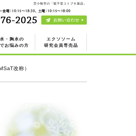
苫小牧市の「龍千堂コトブキ薬品」
水・胸水の
エクソソーム
でお悩みの方
研究会員専売品
SaT改称）
。