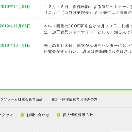
ブキ薬品のブログ」バナーをクリック！
2019年12月31日
１２月１５日、孫儲琳師による気功セミナーに
リニック（西谷雅史院長） 西谷先生は北海道の統
2019年08月25日
龍千堂コトブキ薬品のブログを公開しました。
ブキ薬品のブログ」バナーをクリック！
2019年11月09日
本年３回目のJCOE研修会が９月２３日、札幌
生、加工食品ジャーナリストとして、知る人ぞ知
2019年08月08日
龍千堂コトブキ薬品のブログを公開しました。
ブキ薬品のブログ」バナーをクリック！
2019年10月11日
先月の９月８日、国立がん研究センターにおい
研究会が開かれた。 講師は国際的にも注目されて
2019年08月01日
龍千堂コトブキ薬品のブログを公開しました。
ブキ薬品のブログ」バナーをクリック！
2019年09月12日
先月の朝日新聞(８/24日曜版be内、４Ｐ，b
との見出しで約半面を 割いて日本の除草剤、殺虫
2019年07月26日
龍千堂コトブキ薬品のブログを公開しました。
薬品のブログ」バナーをクリック！
2019年09月05日
〇十二指腸がん（原発）⇒胆管を塞ぐと危険。
の転移がんの場合、大腸の細胞からできている。
2019年07月17日
龍千堂コトブキ薬品のブログを更新しました。テ
薬品のブログ」バナーをクリック！
エクソソーム研究会員専売品
腹水・胸水症状でお悩みの方
2019年08月24日
〇脳のがん⇒脳脊髄液の流れ、脳の血流、両方
ントはＳＴⅡまで。ＳＴⅢ以上は効かない。また
2019年07月17日
龍千堂コトブキ薬品のブログを更新しました。
アクセス
お問い合わせ
個人情報保護方針
トブキ薬品のブログ」バナーをクリック！
2019年08月08日
○ここ最近は、副作用のリスクから厚労省の「
方はずいぶん減ったようですが、接種する方はま
2019年07月17日
龍千堂コトブキ薬品のブログを更新しました。