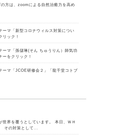
の方は、zoomによる自然治癒力を高め
テーマ「新型コロナウィルス対策につい
クリック！
テーマ「
孫儲琳(そん ちゅうりん）師気功
ナーをクリック！
ーマ「JCOE研修会２」「龍千堂コトブ
テーマ「がん治療の真実10
」「龍千堂コ
テーマ「がん治療の真実9
」「龍千堂コト
が世界を覆うとしています。 本日、ＷＨ
その対策として...
テーマ「がん治療の真実8」「龍千堂コト