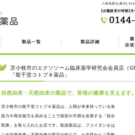
八味地黄丸(東洋) 
腹
製品一覧
製品詳細
症状
苫小牧市のエクソソーム臨床薬学研究会会員店（GM
「龍千堂コトブキ薬品」
自然由来・天然由来の製品で、皆様の健康を支えます
苫小牧市の龍千堂コトブキ薬品は、人間が本来持っている免
疫力や再生能力を高めることで病気や不調を改善する「統合
医療」を取り入れたお店です。取扱製品は、フコイダンをは
じめ自然由来・天然由来の製品が中心で、お子様からご高齢