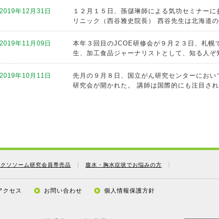
ブキ薬品のブログ」バナーをクリック！
2019年12月31日
１２月１５日、孫儲琳師による気功セミナーに
リニック（西谷雅史院長） 西谷先生は北海道の統
2019年08月25日
龍千堂コトブキ薬品のブログを公開しました。
ブキ薬品のブログ」バナーをクリック！
2019年11月09日
本年３回目のJCOE研修会が９月２３日、札幌
生、加工食品ジャーナリストとして、知る人ぞ知
2019年08月08日
龍千堂コトブキ薬品のブログを公開しました。
ブキ薬品のブログ」バナーをクリック！
2019年10月11日
先月の９月８日、国立がん研究センターにおい
研究会が開かれた。 講師は国際的にも注目されて
2019年08月01日
龍千堂コトブキ薬品のブログを公開しました。
ブキ薬品のブログ」バナーをクリック！
2019年09月12日
先月の朝日新聞(８/24日曜版be内、４Ｐ，b
との見出しで約半面を 割いて日本の除草剤、殺虫
2019年07月26日
龍千堂コトブキ薬品のブログを公開しました。
薬品のブログ」バナーをクリック！
2019年09月05日
〇十二指腸がん（原発）⇒胆管を塞ぐと危険。
の転移がんの場合、大腸の細胞からできている。
2019年07月17日
龍千堂コトブキ薬品のブログを更新しました。テ
薬品のブログ」バナーをクリック！
エクソソーム研究会員専売品
腹水・胸水症状でお悩みの方
2019年08月24日
〇脳のがん⇒脳脊髄液の流れ、脳の血流、両方
ントはＳＴⅡまで。ＳＴⅢ以上は効かない。また
2019年07月17日
龍千堂コトブキ薬品のブログを更新しました。
アクセス
お問い合わせ
個人情報保護方針
トブキ薬品のブログ」バナーをクリック！
2019年08月08日
○ここ最近は、副作用のリスクから厚労省の「
方はずいぶん減ったようですが、接種する方はま
2019年07月17日
龍千堂コトブキ薬品のブログを更新しました。