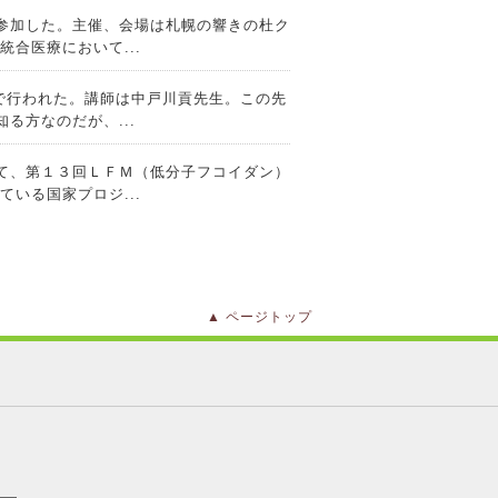
参加した。主催、会場は札幌の響きの杜ク
合医療において...
テーマ「がん治療の真実７」「龍千堂コト
で行われた。講師は中戸川貢先生。この先
る方なのだが、...
テーマ「がん治療の真実６」「龍千堂コト
て、第１３回ＬＦＭ（低分子フコイダン）
いる国家プロジ...
テーマ「がん治療の真実５」「龍千堂コト
eレポート）に家庭に広がる除草剤・殺虫剤
剤の危険...
テーマ「貧血について」「龍千堂コトブキ
イレウスができやすくなる。 〇大腸から
ページトップ
⇒細胞診をすれば...
ーマ「JCOE研修会」「龍千堂コトブキ
悪くなる。 〇免疫を上げて治すサプリメ
、免疫を急上昇さ...
テーマ「苫小牧樽前山神社へ」「龍千堂コ
接種勧奨の差し控え」を決定後は接種する
だまだいるような...
テーマ「医者の井戸端会議第１回カンファ