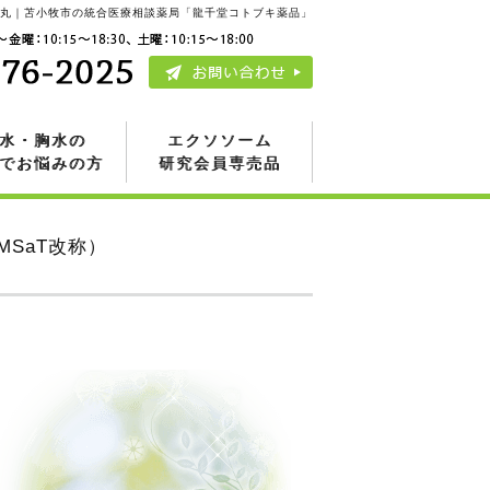
810丸｜苫小牧市の統合医療相談薬局「龍千堂コトブキ薬品」
水・胸水の
エクソソーム
でお悩みの方
研究会員専売品
SaT改称）
。