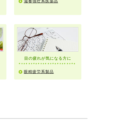
滋養強壮系医薬品
目の疲れが気になる方に
眼精疲労系製品