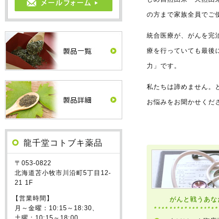
の方まで家族全員でご
統合医療が、がんを完
療を行っていても最後
力」です。
私たちは諦めません。
お悩みをお聞かせくだ
龍千堂コトブキ薬品
〒053-0822
北海道苫小牧市川沿町5丁目12-
21 1F
【営業時間】
がんと戦うあな
月～金曜：10:15～18:30、
土曜：10:15～18:00