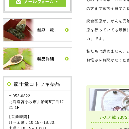
の方まで家族全員でご
統合医療が、がんを完
療を行っていても最後
力」です。
私たちは諦めません。
お悩みをお聞かせくだ
龍千堂コトブキ薬品
〒053-0822
北海道苫小牧市川沿町5丁目12-
21 1F
【営業時間】
がんと戦うあな
月～金曜：10:15～18:30、
土曜：10:15～18:00